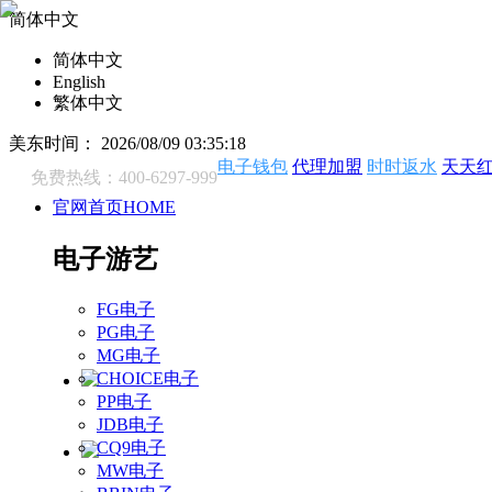
简体中文
简体中文
English
繁体中文
美东时间：
2026/08/09 03:35:19
电子钱包
代理加盟
时时返水
天天
免费热线：400-6297-999
官网首页
HOME
电子游艺
FG电子
PG电子
MG电子
CHOICE电子
PP电子
JDB电子
CQ9电子
MW电子