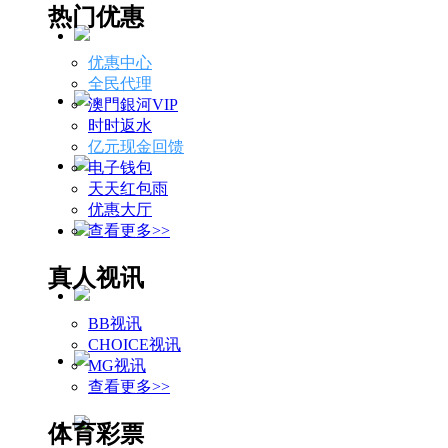
热门优惠
优惠中心
全民代理
澳門銀河VIP
时时返水
亿元现金回馈
电子钱包
天天红包雨
优惠大厅
查看更多>>
真人视讯
BB视讯
CHOICE视讯
MG视讯
查看更多>>
体育彩票