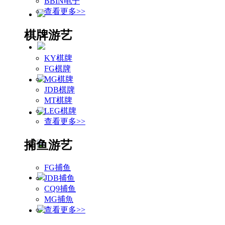
BBIN电子
查看更多>>
棋牌游艺
KY棋牌
FG棋牌
MG棋牌
JDB棋牌
MT棋牌
LEG棋牌
查看更多>>
捕鱼游艺
FG捕鱼
JDB捕鱼
CQ9捕鱼
MG捕魚
查看更多>>